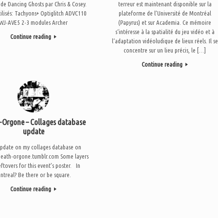
 de Dancing Ghosts par Chris & Cosey.
terreur est maintenant disponible sur la
tilisés: Tachyons+ Optiglitch ADVC110
plateforme de l’Université de Montréal
WJ-AVE5 2-3 modules Archer
(Papyrus) et sur Academia. Ce mémoire
s‘intéresse à la spatialité du jeu vidéo et à
Continue reading
l‘adaptation vidéoludique de lieux réels. Il se
concentre sur un lieu précis, le […]
Continue reading
-Orgone – Collages database
update
pdate on my collages database on
death-orgone.tumblr.com Some layers
eftovers for this event’s poster. In
ntreal? Be there or be square.
Continue reading