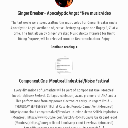
Ginger Breaker – Apocalyptic Angst *New music video
The last weeks were spent crafting this music video for Ginger Breaker single
Apocalyptic Angst. Aesthetic objective: destroying vapor one floppy 3,5″ at a
time. The first album by Ginger Breaker, Music Strictly Intended for Night
Riding Purpose, will be released soon on Neuromodulation. Enjoy.
Continue reading
Component One: Montreal Industrial/Noise Festival
Every dimensions of Lamashtu will be part of Component One: Montreal
Industrial/Noise Festival. Collages exhibition, avant-premiere of ANA and a
live performance from my power electronics entity Un regard froid. -
THURSDAY SEPTEMBER 10th at Casa del Popolo Carnal Veil (Montreal)
https://soundcloud.com/carnalveil/involved-in-crime-demo Selfish Implosions
(Montreal) https://www.youtube.com/watch?v=XPNifUCavv8 Un Regard Froid
(Montreal) https://unregardfroid.bandcamp.com/ Lowebrau (Montreal)
https://lowebrau.bandcamp.com/ GRKZGL (Montreal) […]