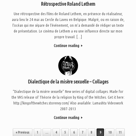
Rétrospective Roland Lethem
Une rétrospective des films de Roland Lethem, en présence du réalisateur,
aura lieu le 24 mai au Cercle du Laveu en Belgique. Malgré, ou en raison de,
l’océan qui me sépare de l’événement, on m’a demandé de rédiger un texte
de présentation. Le cinéma de Lethem a eu une influence directe sur mon
propre travail. […]
Continue reading
Dialectique de la misère sexuelle – Collages
“Dialectique de la misère sexuelle” New series of digital collages. Made for
the VHS release of Théorie de la religion by King of the Witches. Get it here:
http://kingofthewitches.storenvy.com/ Also available: Lamashtu Videowork
2007-2013
Continue reading
Post navigation
« Previous
1
…
4
5
6
7
8
9
10
11