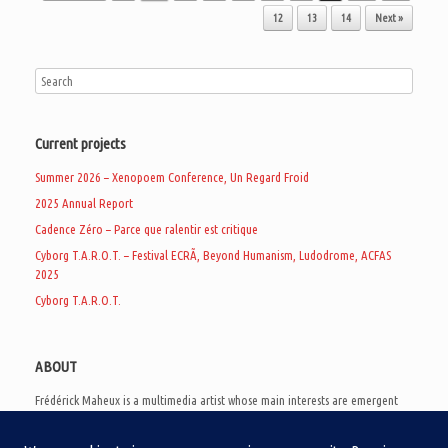
12
13
14
Next »
Current projects
Summer 2026 – Xenopoem Conference, Un Regard Froid
2025 Annual Report
Cadence Zéro – Parce que ralentir est critique
Cyborg T.A.R.O.T. – Festival ECRÃ, Beyond Humanism, Ludodrome, ACFAS
2025
Cyborg T.A.R.O.T.
ABOUT
Frédérick Maheux is a multimedia artist whose main interests are emergent
subcultures of the digital age, eschatological futurology, and speculative
realism. Besides his work in experimental and documentary cinema, he