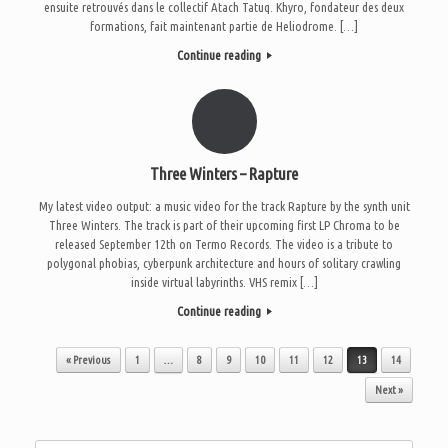
ensuite retrouvés dans le collectif Atach Tatuq. Khyro, fondateur des deux
formations, fait maintenant partie de Heliodrome. […]
Continue reading
Three Winters – Rapture
My latest video output: a music video for the track Rapture by the synth unit
Three Winters. The track is part of their upcoming first LP Chroma to be
released September 12th on Termo Records. The video is a tribute to
polygonal phobias, cyberpunk architecture and hours of solitary crawling
inside virtual labyrinths. VHS remix […]
Continue reading
Post navigation
« Previous
1
…
8
9
10
11
12
13
14
Next »