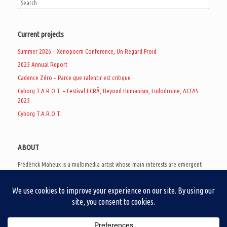
Current projects
Summer 2026 – Xenopoem Conference, Un Regard Froid
2025 Annual Report
Cadence Zéro – Parce que ralentir est critique
Cyborg T.A.R.O.T. – Festival ECRÃ, Beyond Humanism, Ludodrome, ACFAS
2025
Cyborg T.A.R.O.T.
ABOUT
Frédérick Maheux is a multimedia artist whose main interests are emergent
subcultures of the digital age, eschatological futurology, and speculative
realism. Besides his work in experimental and documentary cinema, he
creates noisy video games, produces industrial music under Un Regard Froid,
and practices the art of analogic collages. He is currently a doctoral student
at the communication department of UQAM, working on video game
creation as a research methodology to study noise.