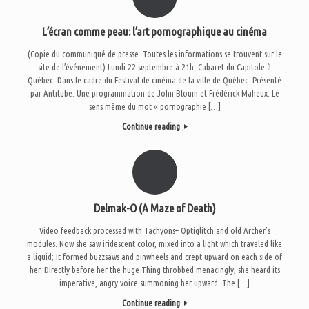
L’écran comme peau: l’art pornographique au cinéma
(Copie du communiqué de presse. Toutes les informations se trouvent sur le
site de l’événement) Lundi 22 septembre à 21h. Cabaret du Capitole à
Québec. Dans le cadre du Festival de cinéma de la ville de Québec. Présenté
par Antitube. Une programmation de John Blouin et Frédérick Maheux. Le
sens même du mot « pornographie […]
Continue reading
Delmak-O (A Maze of Death)
Video feedback processed with Tachyons+ Optiglitch and old Archer’s
modules. Now she saw iridescent color, mixed into a light which traveled like
a liquid; it formed buzzsaws and pinwheels and crept upward on each side of
her. Directly before her the huge Thing throbbed menacingly; she heard its
imperative, angry voice summoning her upward. The […]
Continue reading