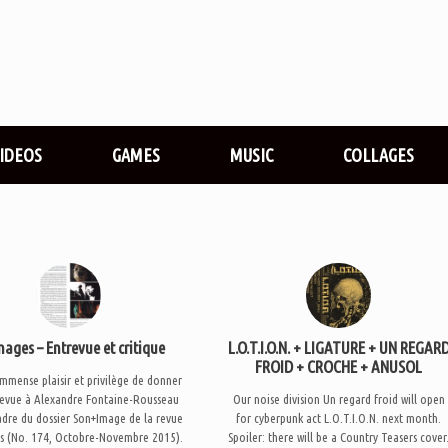
VIDEOS
GAMES
MUSIC
COLLAGES
mages – Entrevue et critique
L.O.T.I.O.N. + LIGATURE + UN REGAR
FROID + CROCHE + ANUSOL
’immense plaisir et privilège de donner
revue à Alexandre Fontaine-Rousseau
Our noise division Un regard froid will open
adre du dossier Son+Image de la revue
for cyberpunk act L.O.T.I.O.N. next month.
s (No. 174, Octobre-Novembre 2015).
Spoiler: there will be a Country Teasers cover