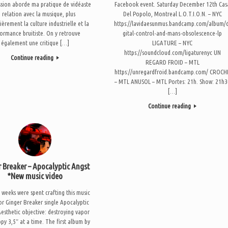
ssion aborde ma pratique de vidéaste
Facebook event. Saturday December 12th Cas
 relation avec la musique, plus
Del Popolo, Montreal L.O.T.I.O.N. – NYC
ièrement la culture industrielle et la
https://lavidaesunmus.bandcamp.com/album/
ormance bruitiste. On y retrouve
gital-control-and-mans-obsolescence-lp
également une critique […]
LIGATURE – NYC
https://soundcloud.com/ligaturenyc UN
Continue reading
REGARD FROID – MTL
https://unregardfroid.bandcamp.com/ CROCH
– MTL ANUSOL – MTL Portes: 21h. Show: 21h3
[…]
Continue reading
 Breaker – Apocalyptic Angst
*New music video
 weeks were spent crafting this music
or Ginger Breaker single Apocalyptic
Aesthetic objective: destroying vapor
py 3,5″ at a time. The first album by