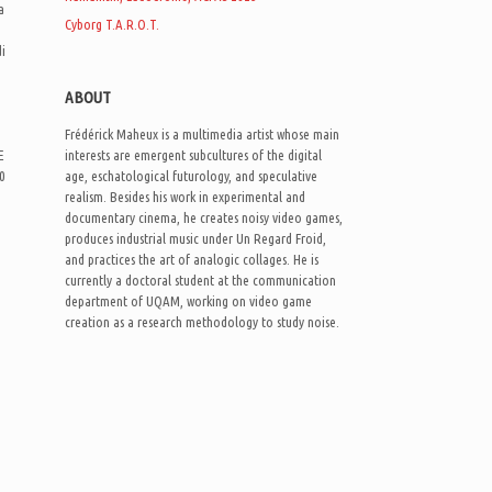
a
Cyborg T.A.R.O.T.
di
ABOUT
Frédérick Maheux is a multimedia artist whose main
E
interests are emergent subcultures of the digital
0
age, eschatological futurology, and speculative
realism. Besides his work in experimental and
documentary cinema, he creates noisy video games,
produces industrial music under Un Regard Froid,
and practices the art of analogic collages. He is
currently a doctoral student at the communication
department of UQAM, working on video game
creation as a research methodology to study noise.