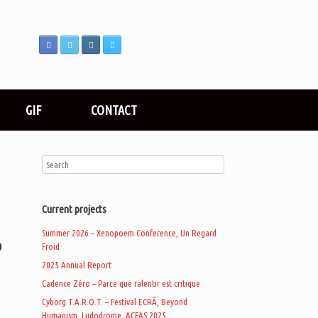
GIF
CONTACT
Current projects
Summer 2026 – Xenopoem Conference, Un Regard
D
Froid
2025 Annual Report
Cadence Zéro – Parce que ralentir est critique
Cyborg T.A.R.O.T. – Festival ECRÃ, Beyond
.
Humanism, Ludodrome, ACFAS 2025