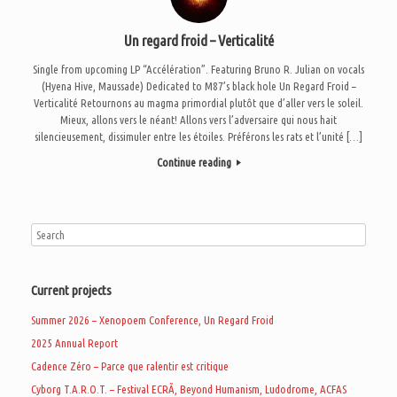
Un regard froid – Verticalité
Single from upcoming LP “Accélération”. Featuring Bruno R. Julian on vocals
(Hyena Hive, Maussade) Dedicated to M87’s black hole Un Regard Froid –
Verticalité Retournons au magma primordial plutôt que d’aller vers le soleil.
Mieux, allons vers le néant! Allons vers l’adversaire qui nous hait
silencieusement, dissimuler entre les étoiles. Préférons les rats et l’unité […]
Continue reading
Current projects
Summer 2026 – Xenopoem Conference, Un Regard Froid
2025 Annual Report
Cadence Zéro – Parce que ralentir est critique
Cyborg T.A.R.O.T. – Festival ECRÃ, Beyond Humanism, Ludodrome, ACFAS