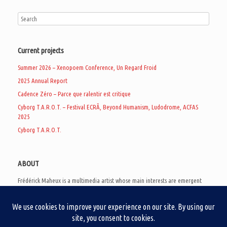
Current projects
Summer 2026 – Xenopoem Conference, Un Regard Froid
2025 Annual Report
Cadence Zéro – Parce que ralentir est critique
Cyborg T.A.R.O.T. – Festival ECRÃ, Beyond Humanism, Ludodrome, ACFAS
2025
Cyborg T.A.R.O.T.
ABOUT
Frédérick Maheux is a multimedia artist whose main interests are emergent
subcultures of the digital age, eschatological futurology, and speculative
realism. Besides his work in experimental and documentary cinema, he
creates noisy video games, produces industrial music under Un Regard Froid,
and practices the art of analogic collages. He is currently a doctoral student