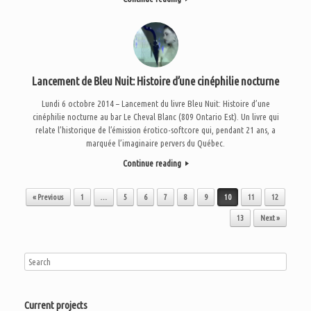
Lancement de Bleu Nuit: Histoire d’une cinéphilie nocturne
Lundi 6 octobre 2014 – Lancement du livre Bleu Nuit: Histoire d’une
cinéphilie nocturne au bar Le Cheval Blanc (809 Ontario Est). Un livre qui
relate l’historique de l’émission érotico-softcore qui, pendant 21 ans, a
marquée l’imaginaire pervers du Québec.
Continue reading
Post navigation
« Previous
1
…
5
6
7
8
9
10
11
12
13
Next »
Current projects