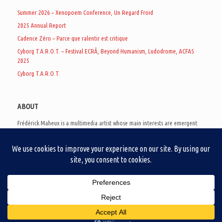
Summer 2026 – Xenopoem Conference, Un Regard Froid
2025 Annual Report
Cadence Zéro – Parce que ralentir est critique
Cyborg T.A.R.O.T. – Festival ECRÃ, Beyond Humanism, Ludodrome, ACFAS
2025
Cyborg T.A.R.O.T.
ABOUT
Frédérick Maheux is a multimedia artist whose main interests are emergent
subcultures of the digital age, eschatological futurology, and speculative
realism. Besides his work in experimental and documentary cinema, he
creates noisy video games, produces industrial music under Un Regard Froid,
and practices the art of analogic collages. He is currently a doctoral student
at the communication department of UQAM, working on video game
creation as a research methodology to study noise.