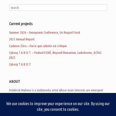
Current projects
Summer 2026 – Xenopoem Conference, Un Regard Froid
2025 Annual Report
Cadence Zéro – Parce que ralentir est critique
Cyborg T.A.R.O.T. – Festival ECRÃ, Beyond Humanism, Ludodrome, ACFAS
2025
Cyborg T.A.R.O.T.
ABOUT
Frédérick Maheux is a multimedia artist whose main interests are emergent
subcultures of the digital age, eschatological futurology, and speculative
realism. Besides his work in experimental and documentary cinema, he
creates noisy video games, produces industrial music under Un Regard Froid,
and practices the art of analogic collages. He is currently a doctoral student
at the communication department of UQAM, working on video game