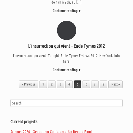
de 17h à 20h, au […]
Continue reading
L’insurrection qui vient – Ende Tymes 2012
L’insurrection qui vient. Tonight. Ende Tymes Festival 2012. New-York. Info
here.
Continue reading
Post navigation
« Previous
1
2
3
4
5
6
7
8
Next »
Current projects
Summer 2026 – Xenopoem Conference, Un Regard Froid