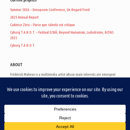
Summer 2026 – Xenopoem Conference, Un Regard Froid
2025 Annual Report
Cadence Zéro – Parce que ralentir est critique
Cyborg T.A.R.O.T. – Festival ECRÃ, Beyond Humanism, Ludodrome, ACFAS
2025
Cyborg T.A.R.O.T.
ABOUT
Frédérick Maheux is a multimedia artist whose main interests are emergent
subcultures of the digital age, eschatological futurology, and speculative
realism. Besides his work in experimental and documentary cinema, he
creates noisy video games, produces industrial music under Un Regard Froid,
and practices the art of analogic collages. He is currently a doctoral student
at the communication department of UQAM, working on video game
creation as a research methodology to study noise.