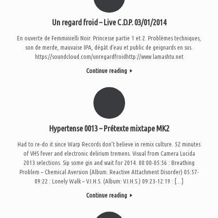
Un regard froid – Live C.D.P. 03/01/2014
En ouverte de Femminielli Noir. Princesse partie 1 et 2. Problèmes techniques,
son de merde, mauvaise IPA, dégât d’eau et public de geignards en sus.
https://soundcloud.com/unregardfroidhttp://www.lamashtu.net
Continue reading
Hypertense 0013 – Prétexte mixtape MK2
Had to re-do it since Warp Records don’t believe in remix culture. 52 minutes
of VHS fever and electronic delirium tremens. Visual from Camera Lucida
2013 selections. Sip some gin and wait for 2014. 00:00-05:56 : Breathing
Problem – Chemical Aversion (Album: Reactive Attachment Disorder) 05:57-
09:22 : Lonely Walk – V.I.H.S. (Album: V.I.H.S.) 09:23-12:19 : […]
Continue reading