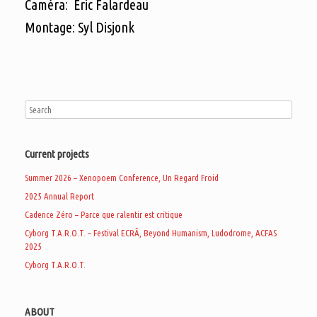
Caméra: Éric Falardeau
Montage: Syl Disjonk
Current projects
Summer 2026 – Xenopoem Conference, Un Regard Froid
2025 Annual Report
Cadence Zéro – Parce que ralentir est critique
Cyborg T.A.R.O.T. – Festival ECRÃ, Beyond Humanism, Ludodrome, ACFAS
2025
Cyborg T.A.R.O.T.
ABOUT