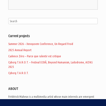
Current projects
Summer 2026 – Xenopoem Conference, Un Regard Froid
2025 Annual Report
Cadence Zéro – Parce que ralentir est critique
Cyborg T.A.R.O.T. – Festival ECRÃ, Beyond Humanism, Ludodrome, ACFAS
2025
Cyborg T.A.R.O.T.
ABOUT
Frédérick Maheux is a multimedia artist whose main interests are emergent
subcultures of the digital age, eschatological futurology, and speculative
realism. Besides his work in experimental and documentary cinema, he