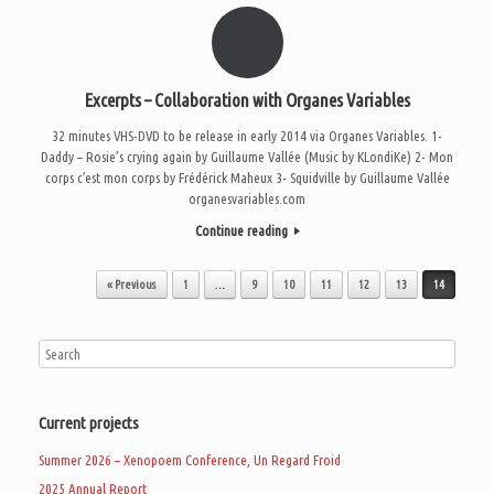
Excerpts – Collaboration with Organes Variables
32 minutes VHS-DVD to be release in early 2014 via Organes Variables. 1-
Daddy – Rosie’s crying again by Guillaume Vallée (Music by KLondiKe) 2- Mon
corps c’est mon corps by Frédérick Maheux 3- Squidville by Guillaume Vallée
organesvariables.com
Continue reading
Post navigation
« Previous
1
…
9
10
11
12
13
14
Current projects
Summer 2026 – Xenopoem Conference, Un Regard Froid
2025 Annual Report