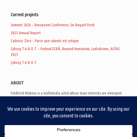
Current projects
Summer 2026 – Xenopoem Conference, Un Regard Froid
2025 Annual Report
Cadence Zéro – Parce que ralentir est critique
Cyborg T.A.R.O.T. – Festival ECRÃ, Beyond Humanism, Ludodrome, ACFAS
2025
Cyborg T.A.R.O.T.
ABOUT
Frédérick Maheux is a multimedia artist whose main interests are emergent
subcultures of the digital age, eschatological futurology, and speculative
realism. Besides his work in experimental and documentary cinema, he
creates noisy video games, produces industrial music under Un Regard Froid,
and practices the art of analogic collages. He is currently a doctoral student
at the communication department of UQAM, working on video game
creation as a research methodology to study noise.