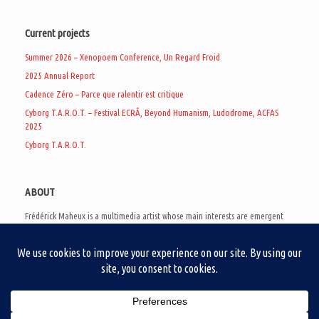
Current projects
Summer 2026 – Xenopoem Conference, Un Regard Froid
2025 Annual Report
Cadence Zéro – Parce que ralentir est critique
Cyborg T.A.R.O.T. – Festival ECRÃ, Beyond Humanism, Ludodrome, ACFAS
2025
Cyborg T.A.R.O.T.
ABOUT
Frédérick Maheux is a multimedia artist whose main interests are emergent
subcultures of the digital age, eschatological futurology, and speculative
realism. Besides his work in experimental and documentary cinema, he
creates noisy video games, produces industrial music under Un Regard Froid,
and practices the art of analogic collages. He is currently a doctoral student
at the communication department of UQAM, working on video game
creation as a research methodology to study noise.