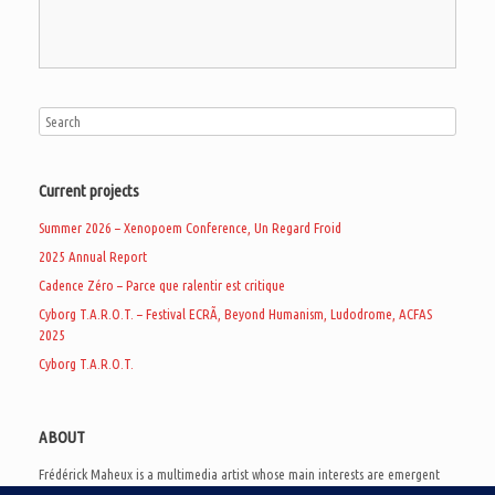
Current projects
Summer 2026 – Xenopoem Conference, Un Regard Froid
2025 Annual Report
Cadence Zéro – Parce que ralentir est critique
Cyborg T.A.R.O.T. – Festival ECRÃ, Beyond Humanism, Ludodrome, ACFAS
2025
Cyborg T.A.R.O.T.
ABOUT
Frédérick Maheux is a multimedia artist whose main interests are emergent